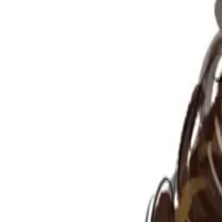
Per regalar
Caricatures
Auques
Còmics personalitzats
Revista de còmic
Contes personalitzats
Conte a mida
Premium
Empreses
Editorials
Qui som
Contacte
ca
Botiga
Aneu a la botiga