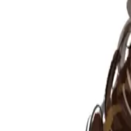
Per regalar
Caricatures
Auques
Còmics personalitzats
Revista de còmic
Contes personalitzats
Conte a mida
Premium
Empreses
Editorials
Qui som
Contacte
ca
Botiga
Aneu a la botiga