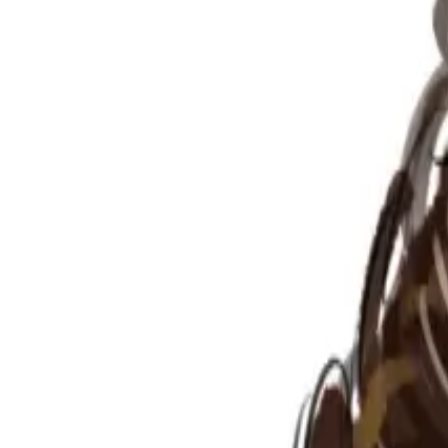
Per regalar
Caricatures
Auques
Còmics personalitzats
Revista de còmic
Contes personalitzats
Conte a mida
Premium
Empreses
Editorials
Qui som
Contacte
ca
Botiga
Aneu a la botiga