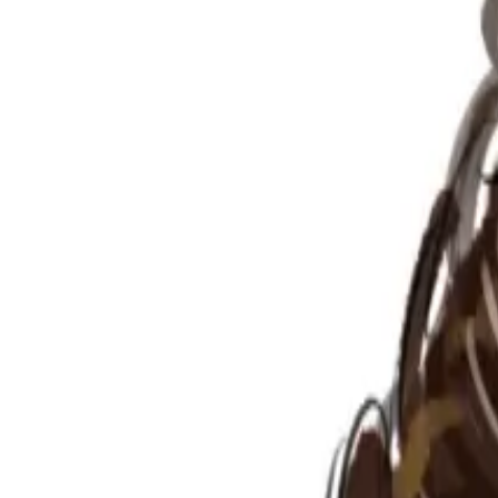
Per regalar
Caricatures
Auques
Còmics personalitzats
Revista de còmic
Contes personalitzats
Conte a mida
Premium
Empreses
Editorials
Qui som
Contacte
ca
Botiga
Aneu a la botiga