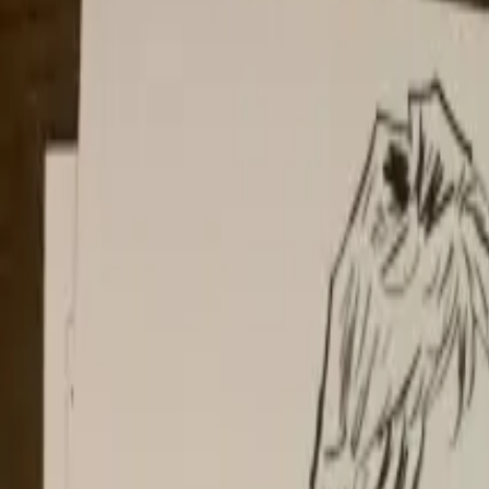
Per regalar
Caricatures
Auques
Còmics personalitzats
Revista de còmic
Contes personalitzats
Conte a mida
Premium
Empreses
Editorials
Qui som
Contacte
ca
Botiga
Aneu a la botiga