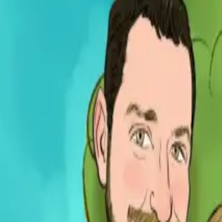
Per regalar
Caricatures
Auques
Còmics personalitzats
Revista de còmic
Contes personalitzats
Conte a mida
Premium
Empreses
Editorials
Qui som
Contacte
ca
Botiga
Aneu a la botiga