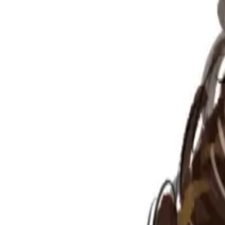
Per regalar
Caricatures
Auques
Còmics personalitzats
Revista de còmic
Contes personalitzats
Conte a mida
Premium
Empreses
Editorials
Qui som
Contacte
ca
Botiga
Aneu a la botiga