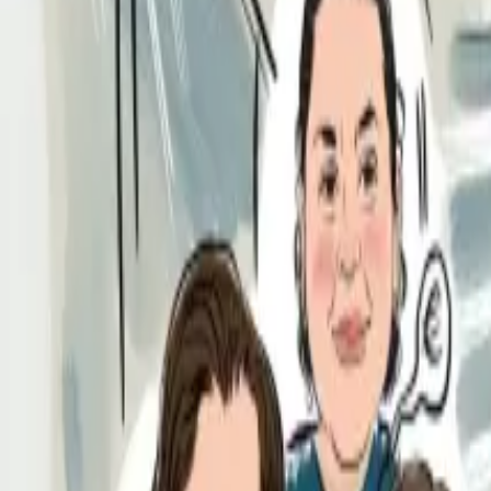
Per regalar
Caricatures
Auques
Còmics personalitzats
Revista de còmic
Contes personalitzats
Conte a mida
Premium
Empreses
Editorials
Qui som
Contacte
ca
Botiga
Aneu a la botiga