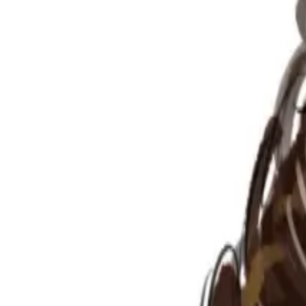
Per regalar
Caricatures
Auques
Còmics personalitzats
Revista de còmic
Contes personalitzats
Conte a mida
Premium
Empreses
Editorials
Qui som
Contacte
ca
Botiga
Aneu a la botiga