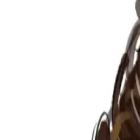
Per regalar
Caricatures
Auques
Còmics personalitzats
Revista de còmic
Contes personalitzats
Conte a mida
Premium
Empreses
Editorials
Qui som
Contacte
ca
Botiga
Aneu a la botiga