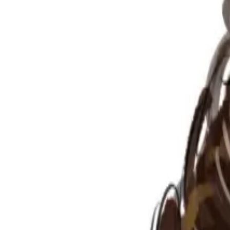
Per regalar
Caricatures
Auques
Còmics personalitzats
Revista de còmic
Contes personalitzats
Conte a mida
Premium
Empreses
Editorials
Qui som
Contacte
ca
Botiga
Aneu a la botiga