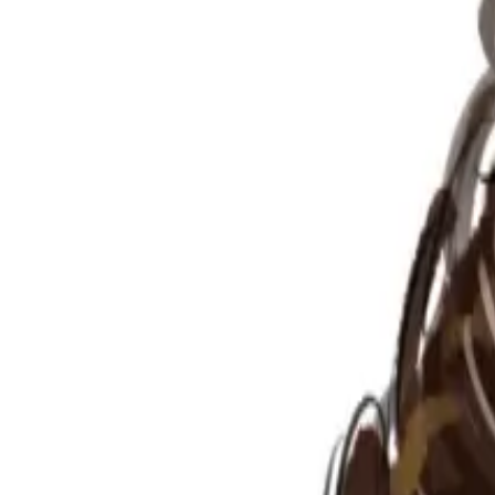
Per regalar
Caricatures
Auques
Còmics personalitzats
Revista de còmic
Contes personalitzats
Conte a mida
Premium
Empreses
Editorials
Qui som
Contacte
ca
Botiga
Aneu a la botiga