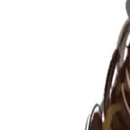
Per regalar
Caricatures
Auques
Còmics personalitzats
Revista de còmic
Contes personalitzats
Conte a mida
Premium
Empreses
Editorials
Qui som
Contacte
ca
Botiga
Aneu a la botiga