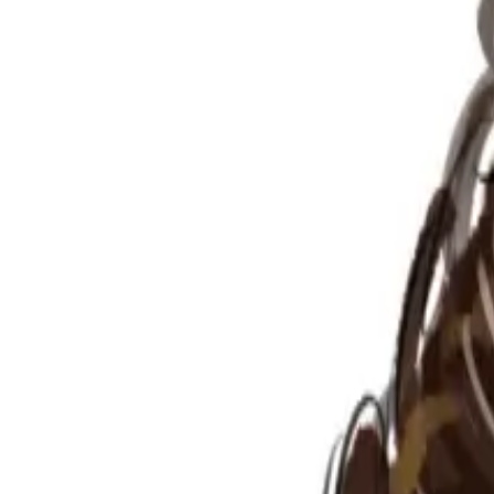
Per regalar
Caricatures
Auques
Còmics personalitzats
Revista de còmic
Contes personalitzats
Conte a mida
Premium
Empreses
Editorials
Qui som
Contacte
ca
Botiga
Aneu a la botiga