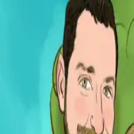
Per regalar
Caricatures
Auques
Còmics personalitzats
Revista de còmic
Contes personalitzats
Conte a mida
Premium
Empreses
Editorials
Qui som
Contacte
ca
Botiga
Aneu a la botiga