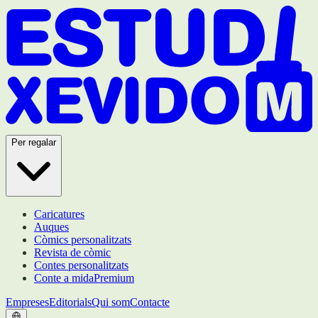
Per regalar
Caricatures
Auques
Còmics personalitzats
Revista de còmic
Contes personalitzats
Conte a mida
Premium
Empreses
Editorials
Qui som
Contacte