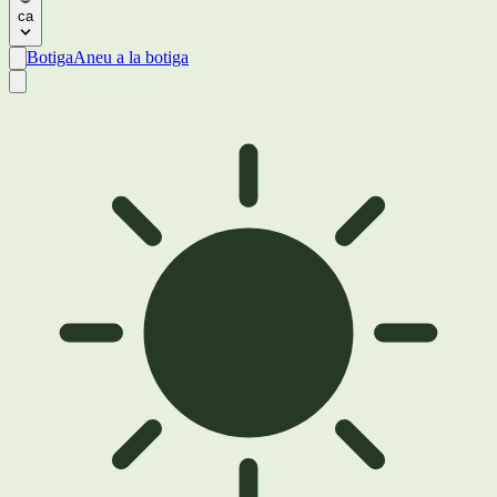
ca
Botiga
Aneu a la botiga