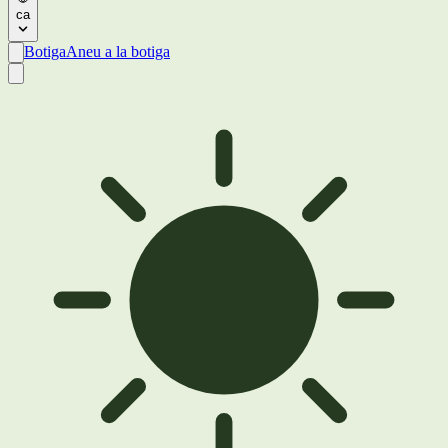
ca
Botiga
Aneu a la botiga