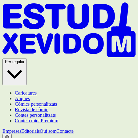
Per regalar
Caricatures
Auques
Còmics personalitzats
Revista de còmic
Contes personalitzats
Conte a mida
Premium
Empreses
Editorials
Qui som
Contacte