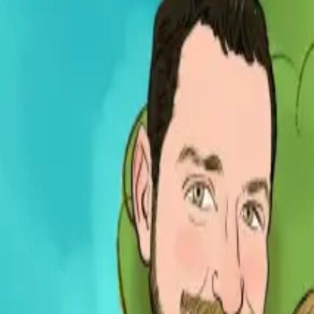
Per regalar
Caricatures
Auques
Còmics personalitzats
Revista de còmic
Contes personalitzats
Conte a mida
Premium
Empreses
Editorials
Qui som
Contacte
ca
Botiga
Aneu a la botiga