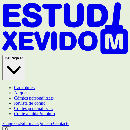
Per regalar
Caricatures
Auques
Còmics personalitzats
Revista de còmic
Contes personalitzats
Conte a mida
Premium
Empreses
Editorials
Qui som
Contacte