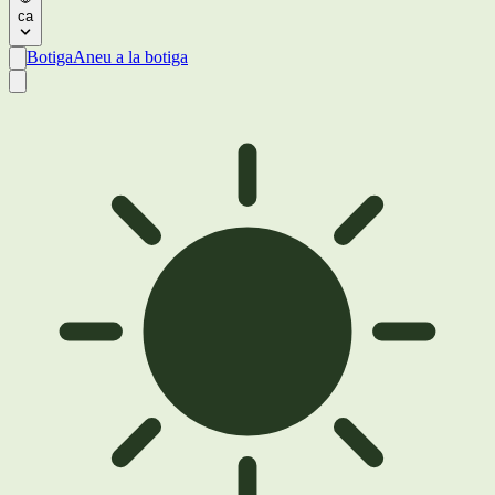
ca
Botiga
Aneu a la botiga