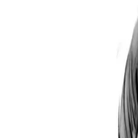
Per regalar
Caricatures
Auques
Còmics personalitzats
Revista de còmic
Contes personalitzats
Conte a mida
Premium
Empreses
Editorials
Qui som
Contacte
ca
Botiga
Aneu a la botiga