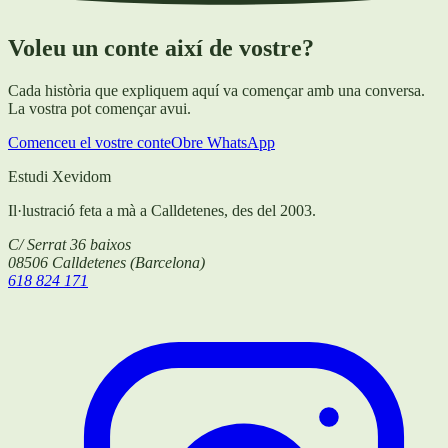
Voleu un conte així de vostre?
Cada història que expliquem aquí va començar amb una conversa.
La vostra pot començar avui.
Comenceu el vostre conte
Obre WhatsApp
Estudi Xevidom
Il·lustració feta a mà a Calldetenes, des del 2003.
C/ Serrat 36 baixos
08506
Calldetenes
(
Barcelona
)
618 824 171