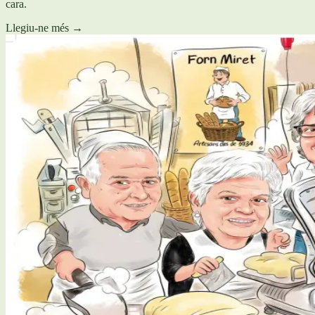
cara.
Llegiu-ne més
→