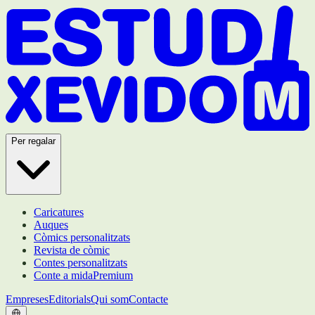
Per regalar
Caricatures
Auques
Còmics personalitzats
Revista de còmic
Contes personalitzats
Conte a mida
Premium
Empreses
Editorials
Qui som
Contacte