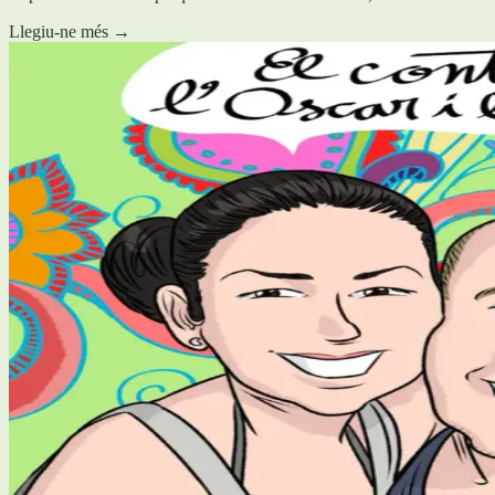
Llegiu-ne més
→