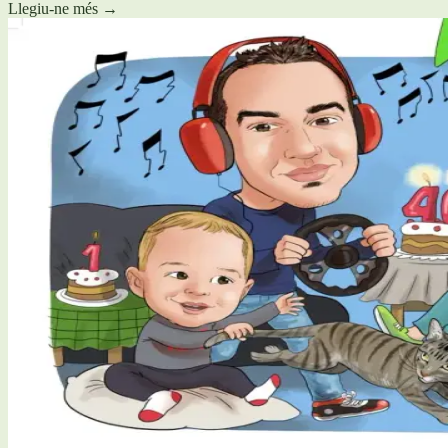
Llegiu-ne més
→