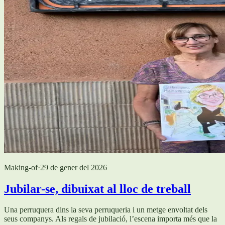
Making-of
·
29 de gener del 2026
Jubilar-se, dibuixat al lloc de treball
Una perruquera dins la seva perruqueria i un metge envoltat dels
seus companys. Als regals de jubilació, l’escena importa més que la