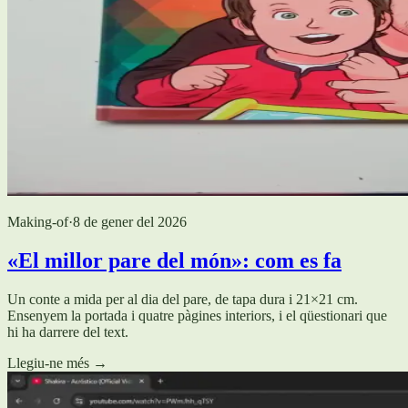
Making-of
·
8 de gener del 2026
«El millor pare del món»: com es fa
Un conte a mida per al dia del pare, de tapa dura i 21×21 cm.
Ensenyem la portada i quatre pàgines interiors, i el qüestionari que
hi ha darrere del text.
Llegiu-ne més
→