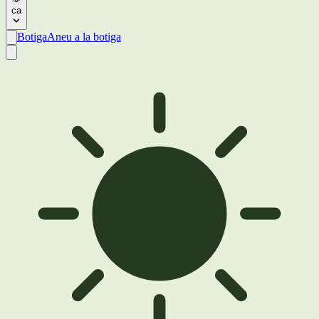
ca
Botiga
Aneu a la botiga