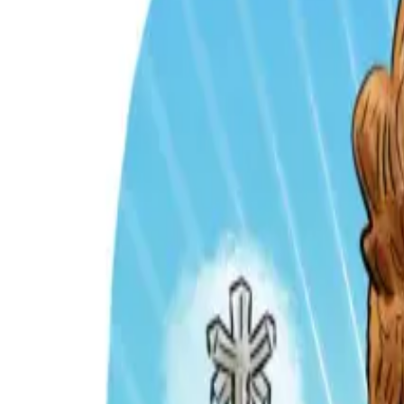
Per regalar
Caricatures
Auques
Còmics personalitzats
Revista de còmic
Contes personalitzats
Conte a mida
Premium
Empreses
Editorials
Qui som
Contacte
ca
Botiga
Aneu a la botiga