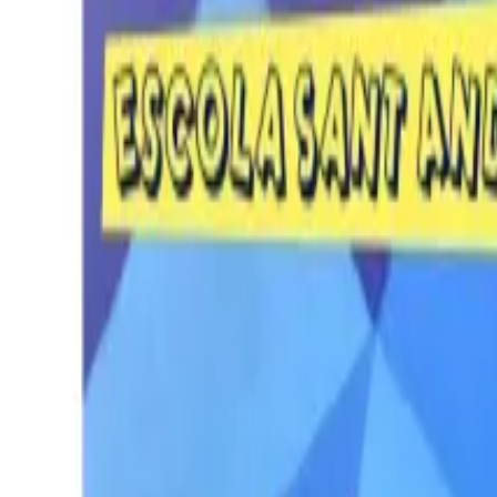
Per regalar
Caricatures
Auques
Còmics personalitzats
Revista de còmic
Contes personalitzats
Conte a mida
Premium
Empreses
Editorials
Qui som
Contacte
ca
Botiga
Aneu a la botiga