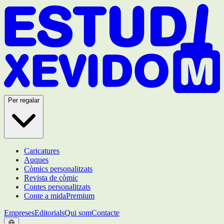
Per regalar
Caricatures
Auques
Còmics personalitzats
Revista de còmic
Contes personalitzats
Conte a mida
Premium
Empreses
Editorials
Qui som
Contacte