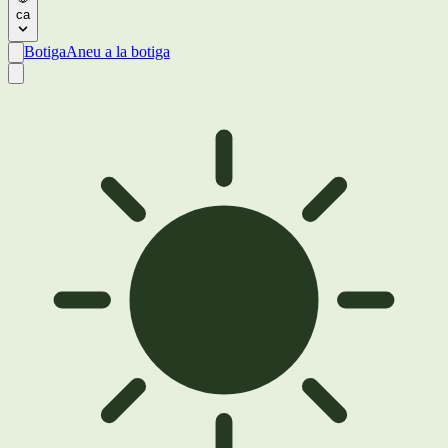
ca
Botiga
Aneu a la botiga