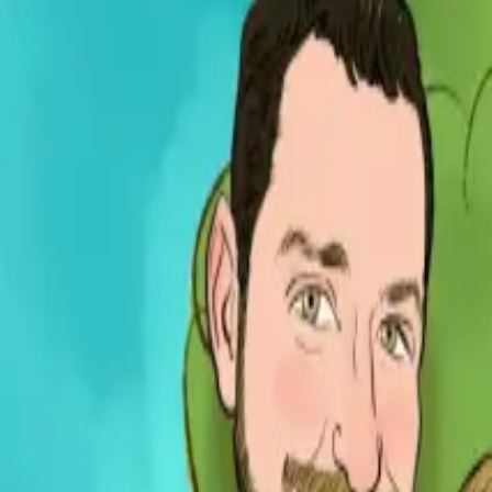
Per regalar
Caricatures
Auques
Còmics personalitzats
Revista de còmic
Contes personalitzats
Conte a mida
Premium
Empreses
Editorials
Qui som
Contacte
ca
Botiga
Aneu a la botiga