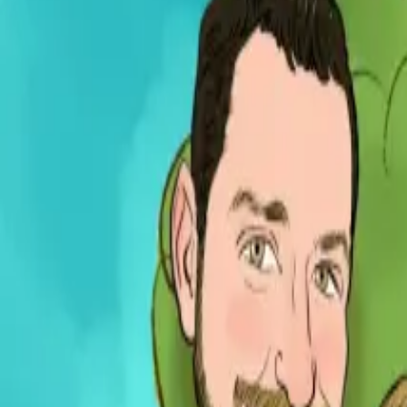
Per regalar
Caricatures
Auques
Còmics personalitzats
Revista de còmic
Contes personalitzats
Conte a mida
Premium
Empreses
Editorials
Qui som
Contacte
ca
Botiga
Aneu a la botiga