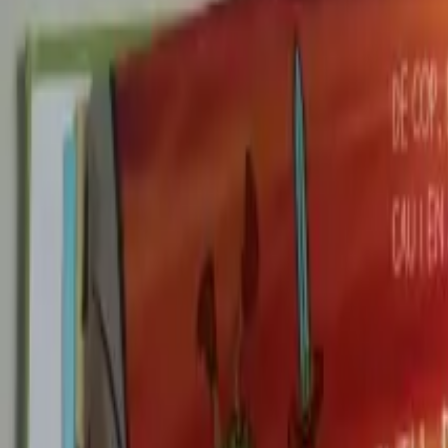
Per regalar
Caricatures
Auques
Còmics personalitzats
Revista de còmic
Contes personalitzats
Conte a mida
Premium
Empreses
Editorials
Qui som
Contacte
ca
Botiga
Aneu a la botiga