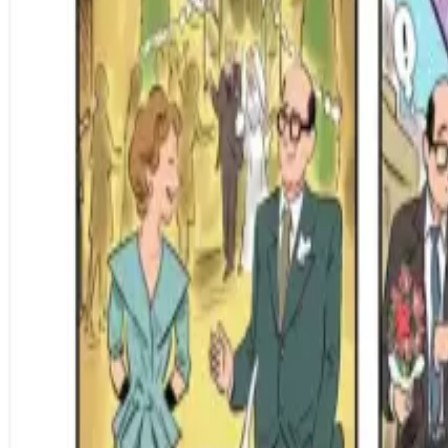
Per regalar
Caricatures
Auques
Còmics personalitzats
Revista de còmic
Contes personalitzats
Conte a mida
Premium
Empreses
Editorials
Qui som
Contacte
ca
Botiga
Aneu a la botiga