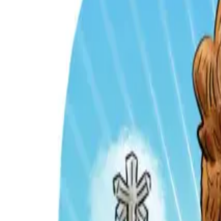
Per regalar
Caricatures
Auques
Còmics personalitzats
Revista de còmic
Contes personalitzats
Conte a mida
Premium
Empreses
Editorials
Qui som
Contacte
ca
Botiga
Aneu a la botiga