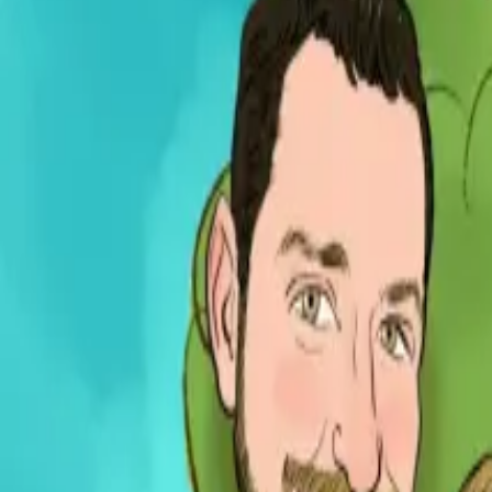
Per regalar
Caricatures
Auques
Còmics personalitzats
Revista de còmic
Contes personalitzats
Conte a mida
Premium
Empreses
Editorials
Qui som
Contacte
ca
Botiga
Aneu a la botiga