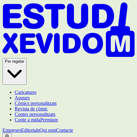
Per regalar
Caricatures
Auques
Còmics personalitzats
Revista de còmic
Contes personalitzats
Conte a mida
Premium
Empreses
Editorials
Qui som
Contacte