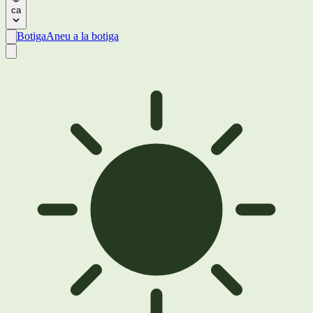
ca
Botiga
Aneu a la botiga