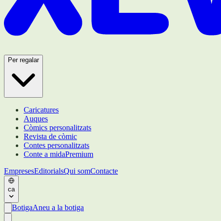
Per regalar
Caricatures
Auques
Còmics personalitzats
Revista de còmic
Contes personalitzats
Conte a mida
Premium
Empreses
Editorials
Qui som
Contacte
ca
Botiga
Aneu a la botiga