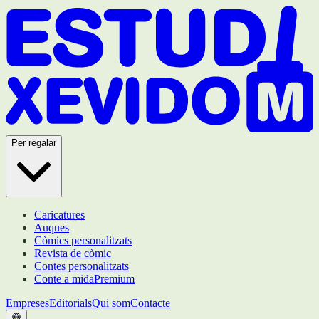
Per regalar
Caricatures
Auques
Còmics personalitzats
Revista de còmic
Contes personalitzats
Conte a mida
Premium
Empreses
Editorials
Qui som
Contacte