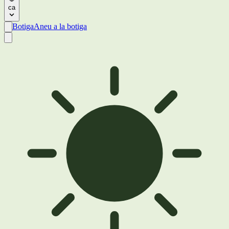
ca
Botiga
Aneu a la botiga