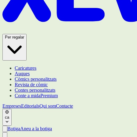
Per regalar
Caricatures
Auques
Còmics personalitzats
Revista de còmic
Contes personalitzats
Conte a mida
Premium
Empreses
Editorials
Qui som
Contacte
ca
Botiga
Aneu a la botiga