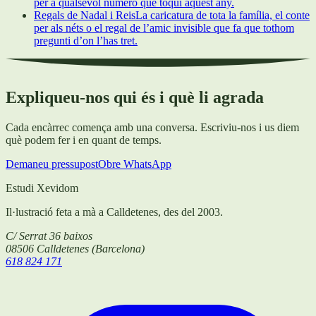
per a qualsevol número que toqui aquest any.
Regals de Nadal i Reis
La caricatura de tota la família, el conte
per als néts o el regal de l’amic invisible que fa que tothom
pregunti d’on l’has tret.
Expliqueu-nos qui és i què li agrada
Cada encàrrec comença amb una conversa. Escriviu-nos i us diem
què podem fer i en quant de temps.
Demaneu pressupost
Obre WhatsApp
Estudi Xevidom
Il·lustració feta a mà a Calldetenes, des del 2003.
C/ Serrat 36 baixos
08506
Calldetenes
(
Barcelona
)
618 824 171