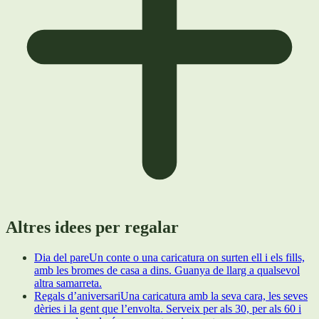
Altres idees per regalar
Dia del pare
Un conte o una caricatura on surten ell i els fills,
amb les bromes de casa a dins. Guanya de llarg a qualsevol
altra samarreta.
Regals d’aniversari
Una caricatura amb la seva cara, les seves
dèries i la gent que l’envolta. Serveix per als 30, per als 60 i