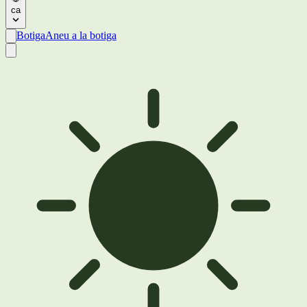
ca
Botiga
Aneu a la botiga