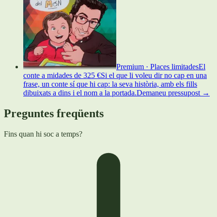
Premium · Places limitades
El
conte a mida
des de
325 €
Si el que li voleu dir no cap en una
frase, un conte sí que hi cap: la seva història, amb els fills
dibuixats a dins i el nom a la portada.
Demaneu pressupost
→
Preguntes freqüents
Fins quan hi soc a temps?