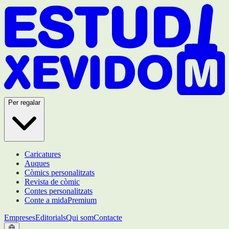
Per regalar
Caricatures
Auques
Còmics personalitzats
Revista de còmic
Contes personalitzats
Conte a mida
Premium
Empreses
Editorials
Qui som
Contacte