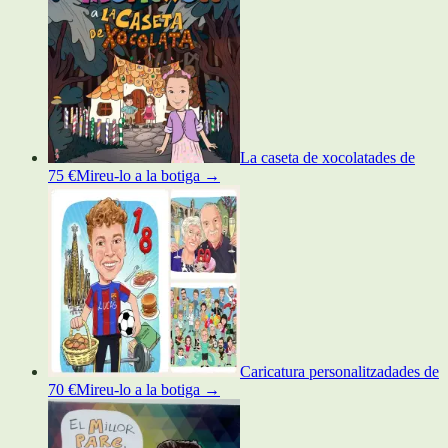
La caseta de xocolata
des de
75 €
Mireu-lo a la botiga
→
Caricatura personalitzada
des de
70 €
Mireu-lo a la botiga
→