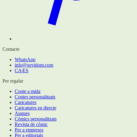
Contacte
WhatsApp
info@xevidom.com
CA
|
ES
Per regalar
Conte a mida
Contes personalitzats
Caricatures
Caricatures en directe
Auques
Còmics personalitzats
Revista de còmic
Per a empreses
Per a editorials