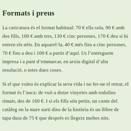
Formats i preus
La caricatura és el format habitual: 70 € ella sola, 90 € amb
dos fills, 100 € amb tres, 130 € cinc persones, 170 € deu si hi
entren els néts. En aquarel·la, 40 € més fins a cinc persones,
70 € fins a deu i 100 € a partir d’aquí. Us l’entreguem
impresa i a punt d’emmarcar, en arxiu digital d’alta
resolució, o totes dues coses.
Si el que voleu és explicar la seva vida i no fer-ne el retrat, el
format és l’auca: de vuit a dotze vinyetes amb rodolins
rimats, des de 160 €. I si els fills són petits, un conte del
catàleg on la mare surti dins de la història és un llibre de
tapa dura de 75 € que després es llegeix moltes nits.