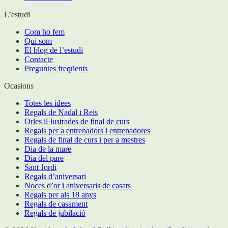
L’estudi
Com ho fem
Qui som
El blog de l’estudi
Contacte
Preguntes freqüents
Ocasions
Totes les idees
Regals de Nadal i Reis
Orles il·lustrades de final de curs
Regals per a entrenadors i entrenadores
Regals de final de curs i per a mestres
Dia de la mare
Dia del pare
Sant Jordi
Regals d’aniversari
Noces d’or i aniversaris de casats
Regals per als 18 anys
Regals de casament
Regals de jubilació