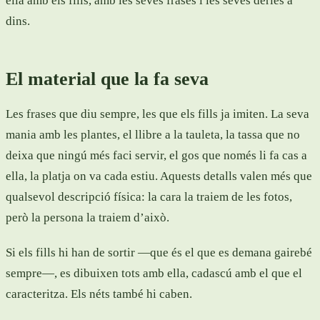
ella amb els fills, amb les seves frases i les seves dèries a
dins.
El material que la fa seva
Les frases que diu sempre, les que els fills ja imiten. La seva
mania amb les plantes, el llibre a la tauleta, la tassa que no
deixa que ningú més faci servir, el gos que només li fa cas a
ella, la platja on va cada estiu. Aquests detalls valen més que
qualsevol descripció física: la cara la traiem de les fotos,
però la persona la traiem d’això.
Si els fills hi han de sortir —que és el que es demana gairebé
sempre—, es dibuixen tots amb ella, cadascú amb el que el
caracteritza. Els néts també hi caben.