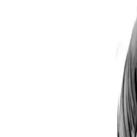
Per regalar
Caricatures
Auques
Còmics personalitzats
Revista de còmic
Contes personalitzats
Conte a mida
Premium
Empreses
Editorials
Qui som
Contacte
ca
Botiga
Aneu a la botiga