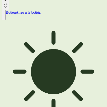
ca
Botiga
Aneu a la botiga