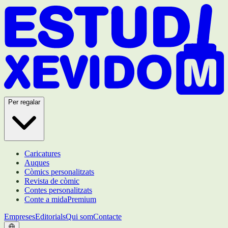
Per regalar
Caricatures
Auques
Còmics personalitzats
Revista de còmic
Contes personalitzats
Conte a mida
Premium
Empreses
Editorials
Qui som
Contacte