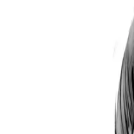
Per regalar
Caricatures
Auques
Còmics personalitzats
Revista de còmic
Contes personalitzats
Conte a mida
Premium
Empreses
Editorials
Qui som
Contacte
ca
Botiga
Aneu a la botiga