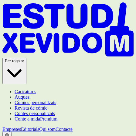
Per regalar
Caricatures
Auques
Còmics personalitzats
Revista de còmic
Contes personalitzats
Conte a mida
Premium
Empreses
Editorials
Qui som
Contacte