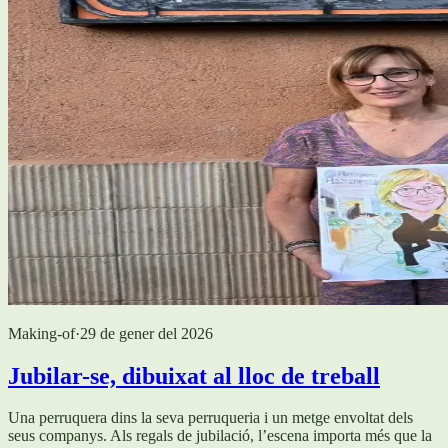
Making-of
·
29 de gener del 2026
Jubilar-se, dibuixat al lloc de treball
Una perruquera dins la seva perruqueria i un metge envoltat dels
seus companys. Als regals de jubilació, l’escena importa més que la