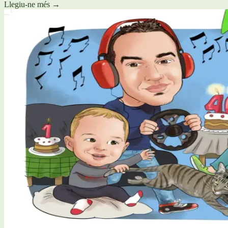
Llegiu-ne més
→