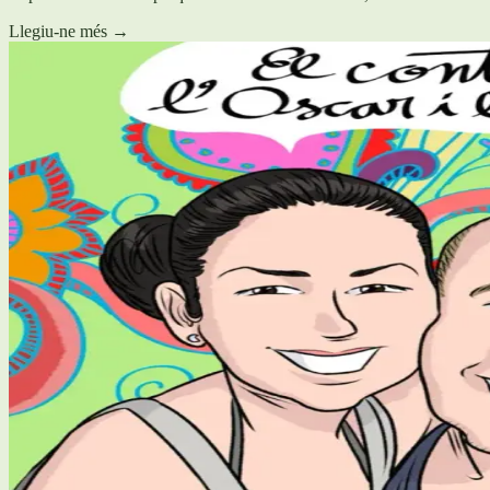
Llegiu-ne més
→