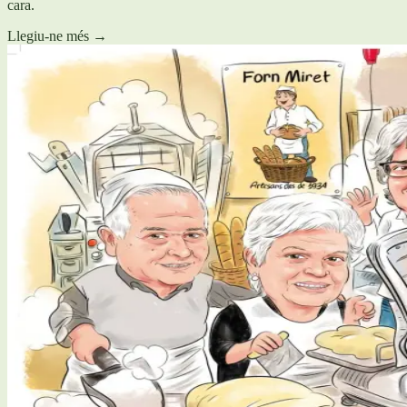
cara.
Llegiu-ne més
→