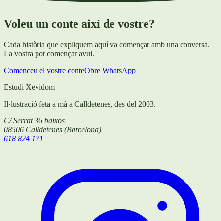
Voleu un conte així de vostre?
Cada història que expliquem aquí va començar amb una conversa.
La vostra pot començar avui.
Comenceu el vostre conte
Obre WhatsApp
Estudi Xevidom
Il·lustració feta a mà a Calldetenes, des del 2003.
C/ Serrat 36 baixos
08506
Calldetenes
(
Barcelona
)
618 824 171