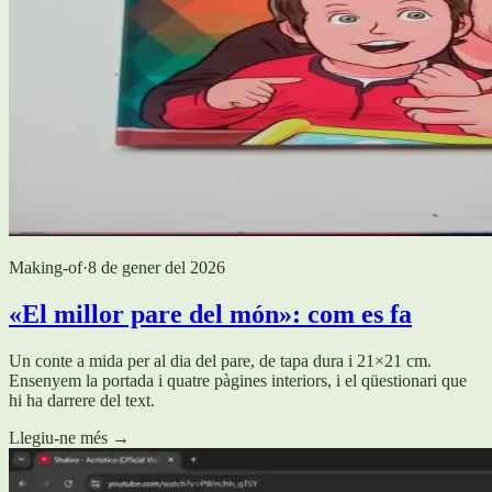
Making-of
·
8 de gener del 2026
«El millor pare del món»: com es fa
Un conte a mida per al dia del pare, de tapa dura i 21×21 cm.
Ensenyem la portada i quatre pàgines interiors, i el qüestionari que
hi ha darrere del text.
Llegiu-ne més
→