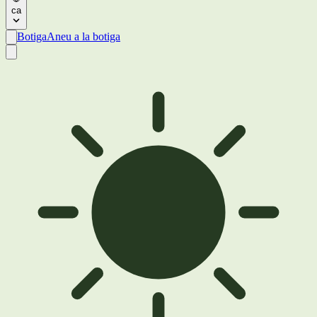
ca
Botiga
Aneu a la botiga