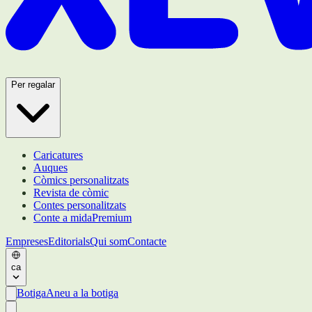
Per regalar
Caricatures
Auques
Còmics personalitzats
Revista de còmic
Contes personalitzats
Conte a mida
Premium
Empreses
Editorials
Qui som
Contacte
ca
Botiga
Aneu a la botiga