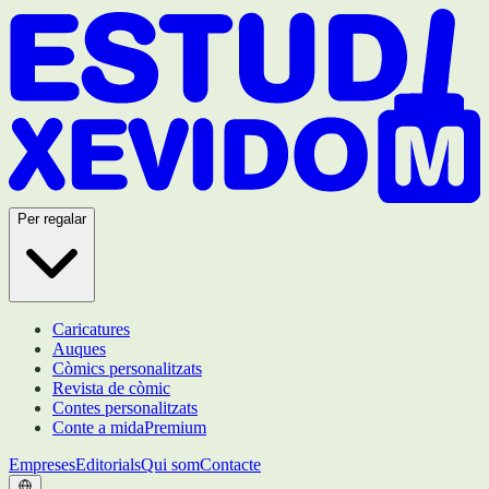
Per regalar
Caricatures
Auques
Còmics personalitzats
Revista de còmic
Contes personalitzats
Conte a mida
Premium
Empreses
Editorials
Qui som
Contacte