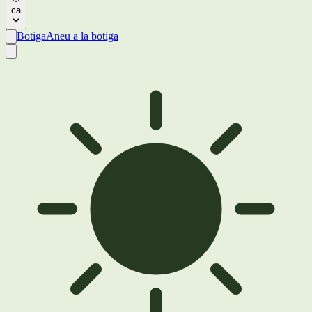
ca
Botiga
Aneu a la botiga