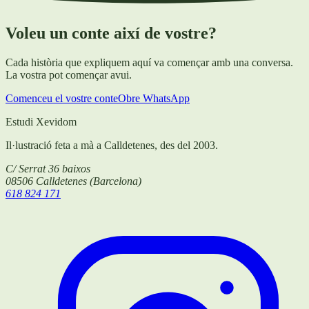
Voleu un conte així de vostre?
Cada història que expliquem aquí va començar amb una conversa.
La vostra pot començar avui.
Comenceu el vostre conte
Obre WhatsApp
Estudi Xevidom
Il·lustració feta a mà a Calldetenes, des del 2003.
C/ Serrat 36 baixos
08506
Calldetenes
(
Barcelona
)
618 824 171