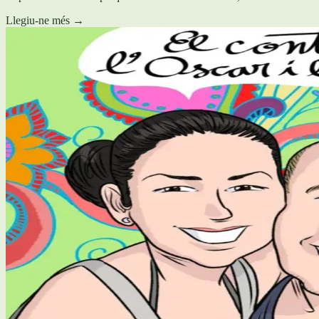
Llegiu-ne més
→