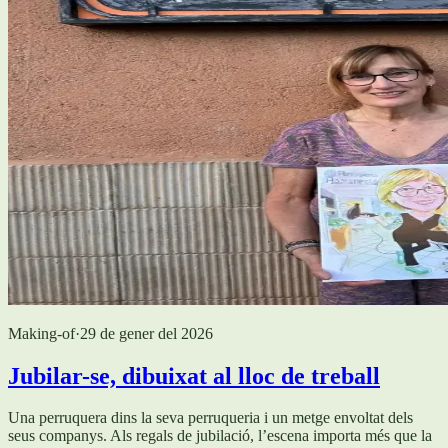
Making-of
·
29 de gener del 2026
Jubilar-se, dibuixat al lloc de treball
Una perruquera dins la seva perruqueria i un metge envoltat dels
seus companys. Als regals de jubilació, l’escena importa més que la