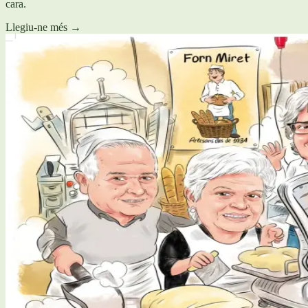
cara.
Llegiu-ne més
→