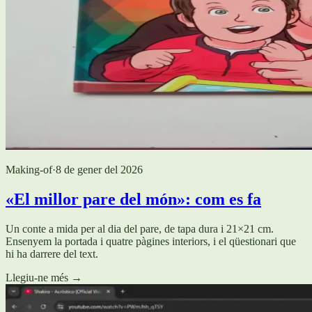
Making-of
·
8 de gener del 2026
«El millor pare del món»: com es fa
Un conte a mida per al dia del pare, de tapa dura i 21×21 cm.
Ensenyem la portada i quatre pàgines interiors, i el qüestionari que
hi ha darrere del text.
Llegiu-ne més
→