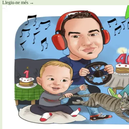
Llegiu-ne més
→