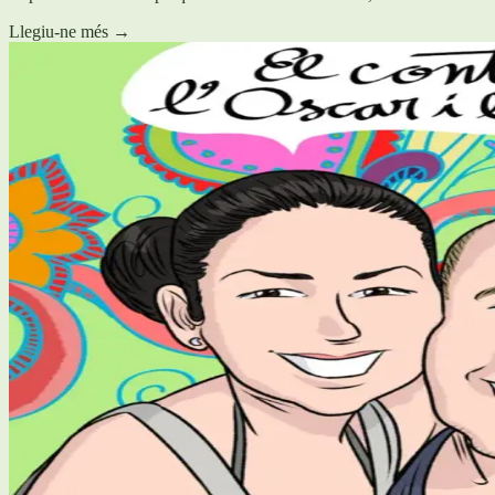
Llegiu-ne més
→