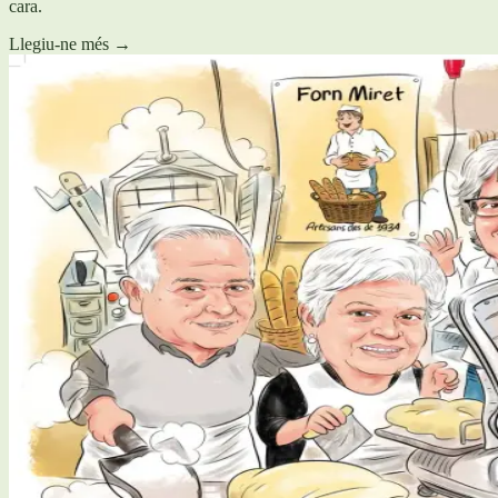
cara.
Llegiu-ne més
→