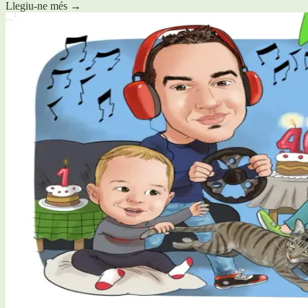
Llegiu-ne més
→