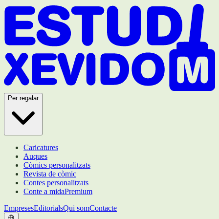
Per regalar
Caricatures
Auques
Còmics personalitzats
Revista de còmic
Contes personalitzats
Conte a mida
Premium
Empreses
Editorials
Qui som
Contacte