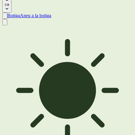
ca
Botiga
Aneu a la botiga