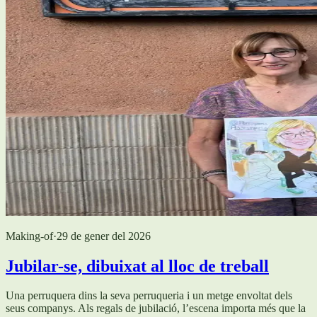
Making-of
·
29 de gener del 2026
Jubilar-se, dibuixat al lloc de treball
Una perruquera dins la seva perruqueria i un metge envoltat dels
seus companys. Als regals de jubilació, l’escena importa més que la