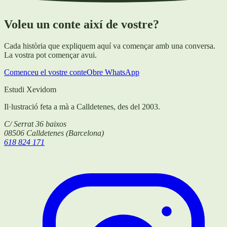
Voleu un conte així de vostre?
Cada història que expliquem aquí va començar amb una conversa.
La vostra pot començar avui.
Comenceu el vostre conte
Obre WhatsApp
Estudi Xevidom
Il·lustració feta a mà a Calldetenes, des del 2003.
C/ Serrat 36 baixos
08506
Calldetenes
(
Barcelona
)
618 824 171