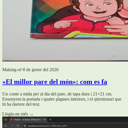
Making-of
·
8 de gener del 2026
«El millor pare del món»: com es fa
Un conte a mida per al dia del pare, de tapa dura i 21×21 cm.
Ensenyem la portada i quatre pàgines interiors, i el qüestionari que
hi ha darrere del text.
Llegiu-ne més
→