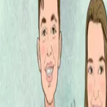
Per regalar
Caricatures
Auques
Còmics personalitzats
Revista de còmic
Contes personalitzats
Conte a mida
Premium
Empreses
Editorials
Qui som
Contacte
ca
Botiga
Aneu a la botiga