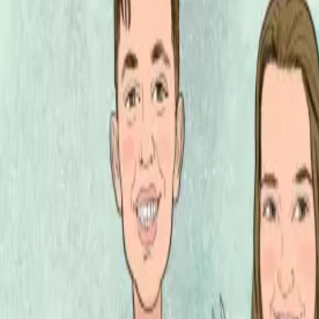
Per regalar
Caricatures
Auques
Còmics personalitzats
Revista de còmic
Contes personalitzats
Conte a mida
Premium
Empreses
Editorials
Qui som
Contacte
ca
Botiga
Aneu a la botiga