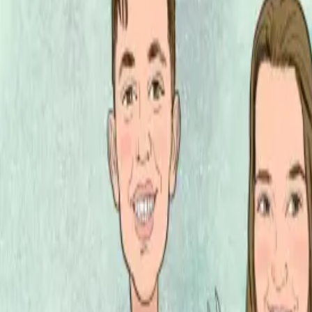
Per regalar
Caricatures
Auques
Còmics personalitzats
Revista de còmic
Contes personalitzats
Conte a mida
Premium
Empreses
Editorials
Qui som
Contacte
ca
Botiga
Aneu a la botiga