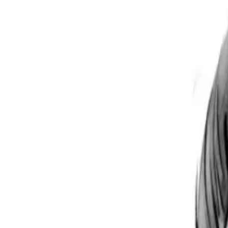
Per regalar
Caricatures
Auques
Còmics personalitzats
Revista de còmic
Contes personalitzats
Conte a mida
Premium
Empreses
Editorials
Qui som
Contacte
ca
Botiga
Aneu a la botiga