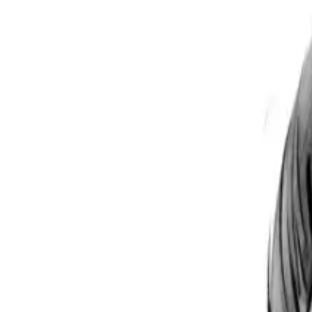
Per regalar
Caricatures
Auques
Còmics personalitzats
Revista de còmic
Contes personalitzats
Conte a mida
Premium
Empreses
Editorials
Qui som
Contacte
ca
Botiga
Aneu a la botiga