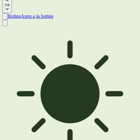
ca
Botiga
Aneu a la botiga