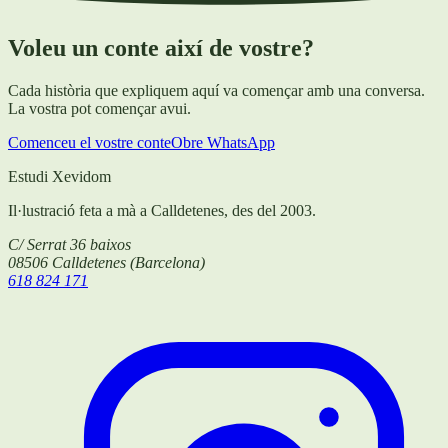
Voleu un conte així de vostre?
Cada història que expliquem aquí va començar amb una conversa.
La vostra pot començar avui.
Comenceu el vostre conte
Obre WhatsApp
Estudi Xevidom
Il·lustració feta a mà a Calldetenes, des del 2003.
C/ Serrat 36 baixos
08506
Calldetenes
(
Barcelona
)
618 824 171