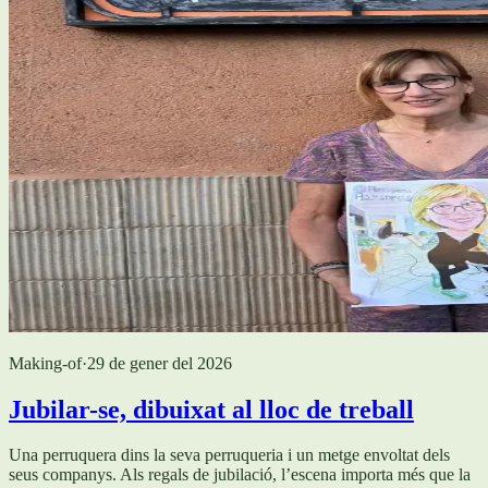
Making-of
·
29 de gener del 2026
Jubilar-se, dibuixat al lloc de treball
Una perruquera dins la seva perruqueria i un metge envoltat dels
seus companys. Als regals de jubilació, l’escena importa més que la