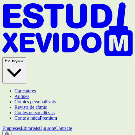
Per regalar
Caricatures
Auques
Còmics personalitzats
Revista de còmic
Contes personalitzats
Conte a mida
Premium
Empreses
Editorials
Qui som
Contacte