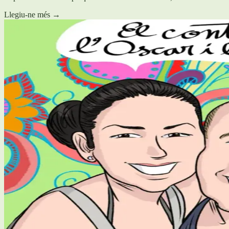
Llegiu-ne més
→