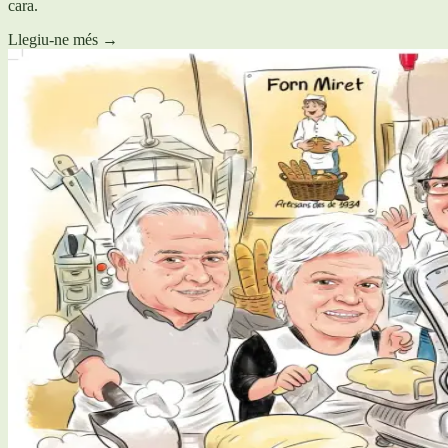
cara.
Llegiu-ne més
→