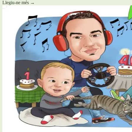
Llegiu-ne més
→