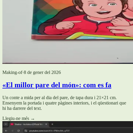
Making-of
·
8 de gener del 2026
«El millor pare del món»: com es fa
Un conte a mida per al dia del pare, de tapa dura i 21×21 cm.
Ensenyem la portada i quatre pàgines interiors, i el qüestionari que
hi ha darrere del text.
Llegiu-ne més
→