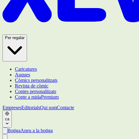
Per regalar
Caricatures
Auques
Còmics personalitzats
Revista de còmic
Contes personalitzats
Conte a mida
Premium
Empreses
Editorials
Qui som
Contacte
ca
Botiga
Aneu a la botiga