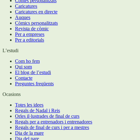
Contes personalitzats
Caricatures
Caricatures en directe
Auques
Còmics personalitzats
Revista de còmic
Per a empreses
Per a editorials
L’estudi
Com ho fem
Qui som
El blog de l’estudi
Contacte
Preguntes freqüents
Ocasions
Totes les idees
Regals de Nadal i Reis
Orles il·lustrades de final de curs
Regals per a entrenadors i entrenadores
Regals de final de curs i per a mestres
Dia de la mare
Dia del pare