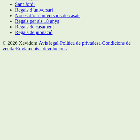
Sant Jordi
Regals d’aniversari
Noces d’or i aniversaris de casats
Regals per als 18 anys
Regals de casament
Regals de jubilació
©
2026
Xevidom
·
Avís legal
·
Política de privadesa
·
Condicions de
venda
·
Enviaments i devolucions