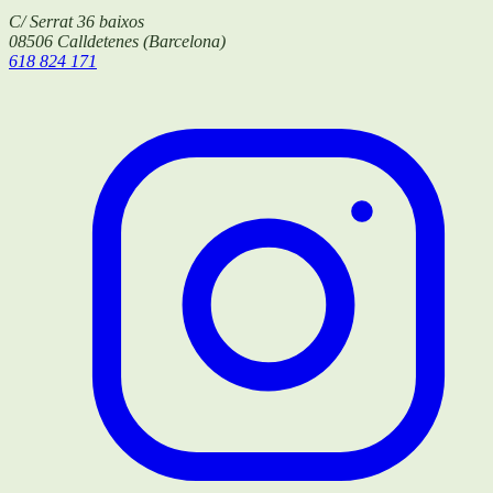
C/ Serrat 36 baixos
08506
Calldetenes
(
Barcelona
)
618 824 171