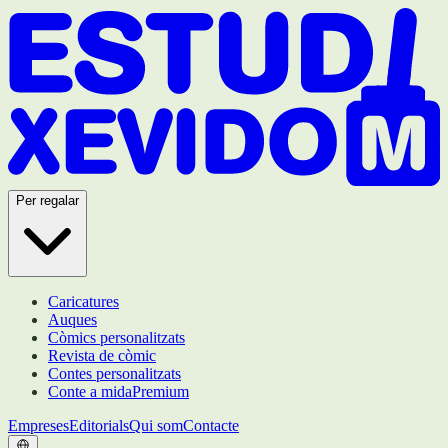
Per regalar
Caricatures
Auques
Còmics personalitzats
Revista de còmic
Contes personalitzats
Conte a mida
Premium
Empreses
Editorials
Qui som
Contacte