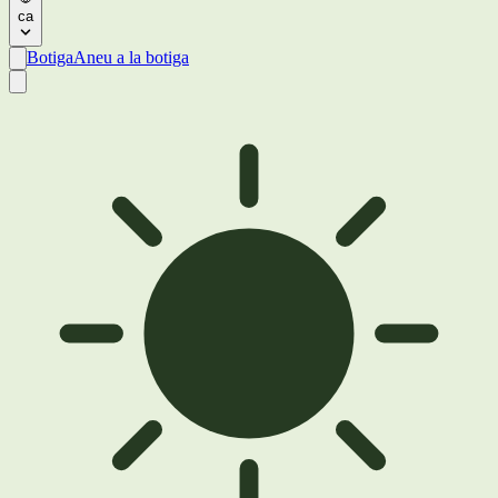
ca
Botiga
Aneu a la botiga